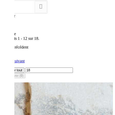
--
Montrer
12
par page
Résultats 1 - 12 sur 18.
Précédent
1
2
Suivant
Afficher tout
Comparer (
0
)