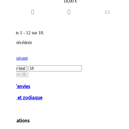
18,00 €
Résultats 1 - 12 sur 18.
Précédent
1
2
Suivant
Afficher tout
Comparer (
0
)
Liste d'envies
Pierres et zodiaque
Informations