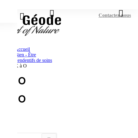
Connexion
Contactez-nous
Accueil
Bien - Être
Pendentifs de soins
K à O
K à O
K à O
Tri