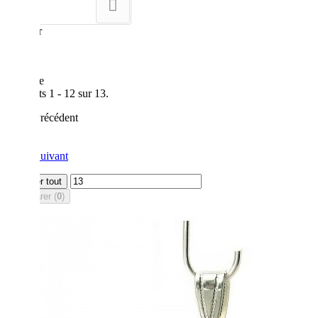
--
Montrer
12
par page
Résultats 1 - 12 sur 13.
Précédent
1
2
Suivant
Afficher tout
Comparer (
0
)