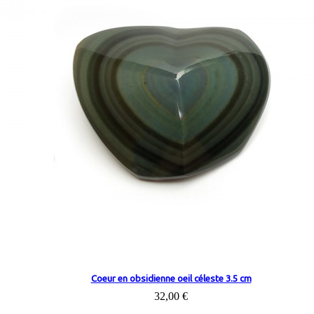
Coeur en obsidienne oeil céleste 3.5 cm
32,00 €