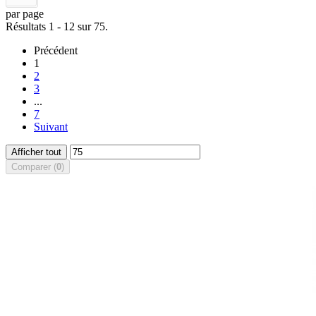
par page
Résultats 1 - 12 sur 75.
Précédent
1
2
3
...
7
Suivant
Afficher tout
Comparer (
0
)