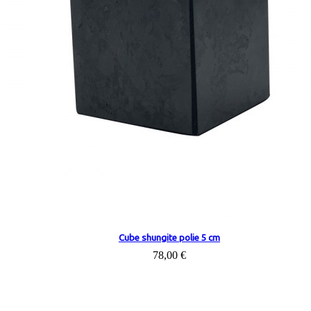
Cube shungite polie 5 cm
78,00 €