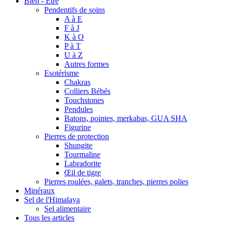
Bien - Être
Pendentifs de soins
A à E
F à J
K à O
P à T
U à Z
Autres formes
Esotérisme
Chakras
Colliers Bébés
Touchstones
Pendules
Batons, pointes, merkabas, GUA SHA
Figurine
Pierres de protection
Shungite
Tourmaline
Labradorite
Œil de tigre
Pierres roulées, galets, tranches, pierres polies
Minéraux
Sel de l'Himalaya
Sel alimentaire
Tous les articles