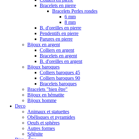
Bracelets en pierre
Bracelets Perles rondes
6 mm
8 mm
B. d'oreilles en pierre
Pendentifs en pierre
Parures en pierre
Bijoux en argent
Colliers en argent
Bracelets en argent
B. d'oreilles en argent
Bijoux baroques
Colliers baroques 45
Colliers baroques 90
Bracelets baroques
Bracelets "bien être"
Bijoux en hématite
Bijoux homme
Deco
Animaux et statuettes
Obélisques et pyramides
Oeufs et sphères
Autres formes
Sélénite