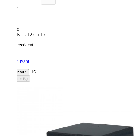
Montrer
12
par page
Résultats 1 - 12 sur 15.
Précédent
1
2
Suivant
Afficher tout
Comparer (
0
)