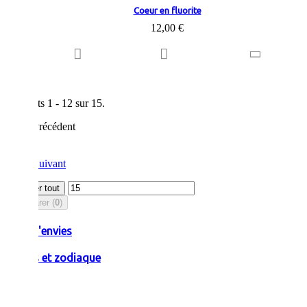
Coeur en fluorite
12,00 €
Résultats 1 - 12 sur 15.
Précédent
1
2
Suivant
Afficher tout
Comparer (
0
)
Liste d'envies
Pierres et zodiaque