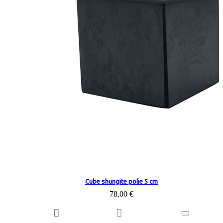
Cube shungite polie 5 cm
78,00 €