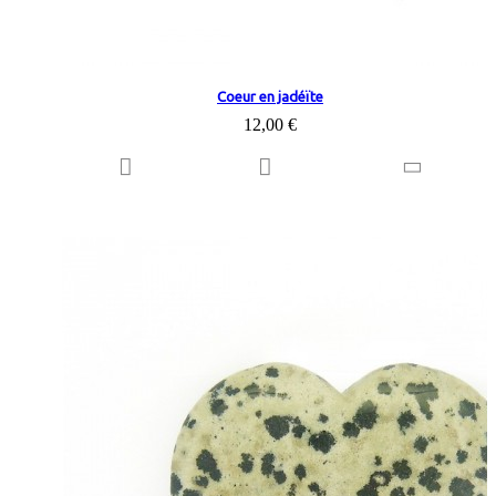
Coeur en jadéïte
12,00 €