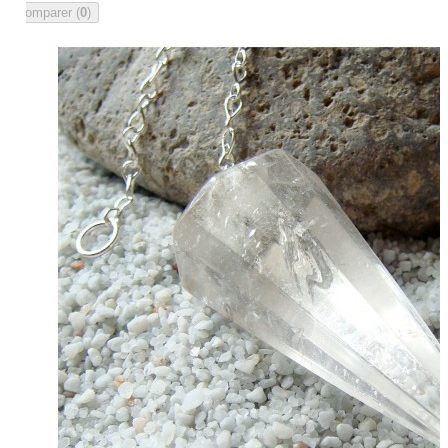
Comparer (
0
)