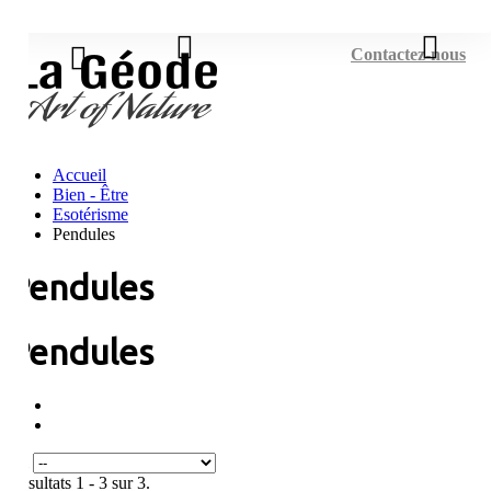
Connexion
Contactez-nous
Accueil
Bien - Être
Esotérisme
Pendules
Pendules
Pendules
Tri
Résultats 1 - 3 sur 3.