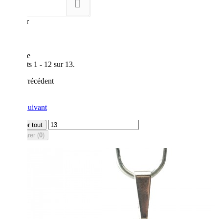
--
Montrer
12
par page
Résultats 1 - 12 sur 13.
Précédent
1
2
Suivant
Afficher tout
Comparer (
0
)