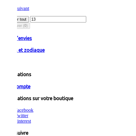
2
Suivant
Afficher tout
Comparer (
0
)
Liste d'envies
Pierres et zodiaque
Informations
Mon compte
Informations sur votre boutique
Facebook
Twitter
Pinterest
Nous suivre