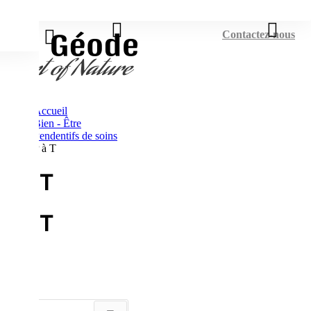
Connexion
Contactez-nous
Accueil
Bien - Être
Pendentifs de soins
P à T
P à T
P à T
Tri