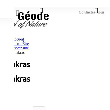
Connexion
Contactez-nous
Accueil
Bien - Être
Esotérisme
Chakras
Chakras
Chakras
Tri