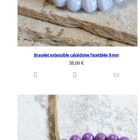
Bracelet extensible calcédoine facettéée 8 mm
38,00 €