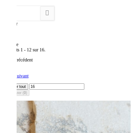
Tri
--
Montrer
12
par page
Résultats 1 - 12 sur 16.
Précédent
1
2
Suivant
Afficher tout
Comparer (
0
)