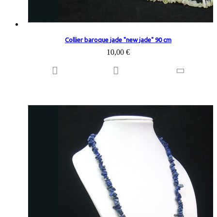
Collier baroque jade "new jade" 90 cm
10,00 €