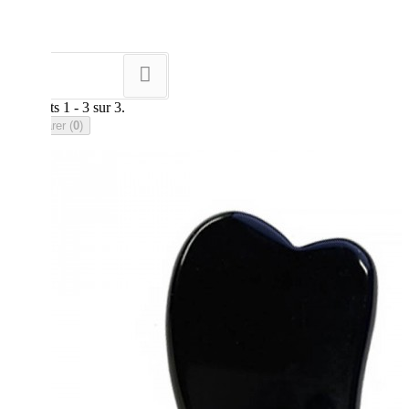
Tri
--
Résultats 1 - 3 sur 3.
Comparer (
0
)