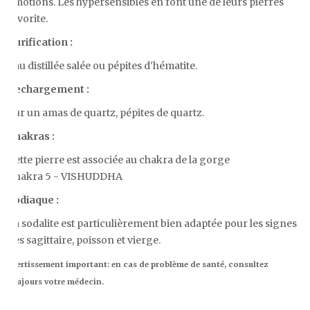
émotions. Les hypersensibles en font une de leurs pierres
favorite.
Purification :
Eau distillée salée ou pépites d'hématite.
Rechargement :
Sur un amas de quartz, pépites de quartz.
Chakras :
Cette pierre est associée au chakra de la gorge
Chakra 5 - VISHUDDHA
Zodiaque :
La sodalite est particulièrement bien adaptée pour les signes
des sagittaire, poisson et vierge.
Avertissement important: en cas de problème de santé, consultez
toujours votre médecin.